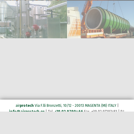
air
protech
Via F.lli Bronzetti, 10/12 - 20013 MAGENTA (MI) ITALY
|
info@airprotech.eu
| Tel.
+39 02 9790466
Fax. +39 02 97297483 | P.I.
03134260961 | C.F. 11520580157 |
Privacy
|
Company Policy
|
Cookie Policy
Your Privacy Choices