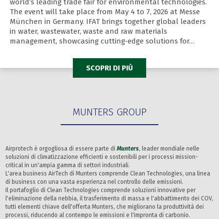
world’s leading trade fair for environmental technologies.
The event will take place from May 4 to 7, 2026 at Messe
München in Germany. IFAT brings together global leaders
in water, wastewater, waste and raw materials
management, showcasing cutting‑edge solutions for…
SCOPRI DI PIÙ
MUNTERS GROUP
Airprotech è orgogliosa di essere parte di
Munters
, leader mondiale nelle
soluzioni di climatizzazione efficienti e sostenibili per i processi mission-
critical in un'ampia gamma di settori industriali.
L'area business AirTech di Munters comprende Clean Technologies, una linea
di business con una vasta esperienza nel controllo delle emissioni.
Il portafoglio di Clean Technologies comprende soluzioni innovative per
l'eliminazione della nebbia, il trasferimento di massa e l'abbattimento dei COV,
tutti elementi chiave dell'offerta Munters, che migliorano la produttività dei
processi, riducendo al contempo le emissioni e l'impronta di carbonio.