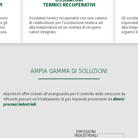
I
TERMICI RECUPERATIVI
 sono
Ossidatori termici recuperativi con una camera
Gli ossida
e gli
di combustione per l'ossidazione termica ad
inquinant
erso
alta temperatura ed un sistema di recupero
alta tempe
tura.
calore integrato.
organici l
nella cam
AMPIA GAMMA DI SOLUZIONI
Airprotech offre sistemi all'avanguardia per il controllo delle emissioni da
effluenti gassosi ed il trattamento di gas inquinati provenienti da
diversi
processi industriali
.