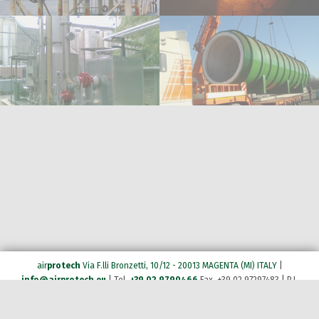
air
protech
Via F.lli Bronzetti, 10/12 - 20013 MAGENTA (MI) ITALY
|
info@airprotech.eu
| Tel.
+39 02 9790466
Fax. +39 02 97297483 | P.I.
03134260961 | C.F. 11520580157 |
Privacy
|
Company Policy
|
Cookie Policy